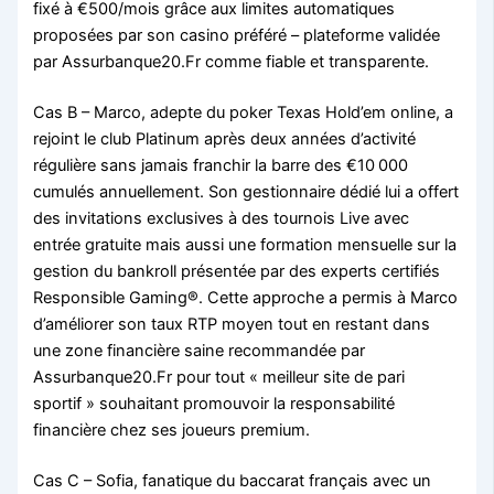
fixé à €500/mois grâce aux limites automatiques
proposées par son casino préféré – plateforme validée
par Assurbanque20.Fr comme fiable et transparente.
Cas B – Marco, adepte du poker Texas Hold’em online, a
rejoint le club Platinum après deux années d’activité
régulière sans jamais franchir la barre des €10 000
cumulés annuellement. Son gestionnaire dédié lui a offert
des invitations exclusives à des tournois Live avec
entrée gratuite mais aussi une formation mensuelle sur la
gestion du bankroll présentée par des experts certifiés
Responsible Gaming®. Cette approche a permis à Marco
d’améliorer son taux RTP moyen tout en restant dans
une zone financière saine recommandée par
Assurbanque20.Fr pour tout « meilleur site de pari
sportif » souhaitant promouvoir la responsabilité
financière chez ses joueurs premium.
Cas C – Sofia, fanatique du baccarat français avec un