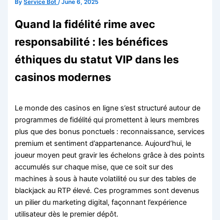
By
Service Bot
/
June 6, 2025
Quand la fidélité rime avec
responsabilité : les bénéfices
éthiques du statut VIP dans les
casinos modernes
Le monde des casinos en ligne s’est structuré autour de
programmes de fidélité qui promettent à leurs membres
plus que des bonus ponctuels : reconnaissance, services
premium et sentiment d’appartenance. Aujourd’hui, le
joueur moyen peut gravir les échelons grâce à des points
accumulés sur chaque mise, que ce soit sur des
machines à sous à haute volatilité ou sur des tables de
blackjack au RTP élevé. Ces programmes sont devenus
un pilier du marketing digital, façonnant l’expérience
utilisateur dès le premier dépôt.