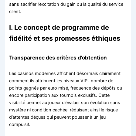
sans sacrifier l’excitation du gain ou la qualité du service
client.
I. Le concept de programme de
fidélité et ses promesses éthiques
Transparence des critères d’obtention
Les casinos modernes affichent désormais clairement
comment ils attribuent les niveaux VIP : nombre de
points gagnés par euro misé, fréquence des dépôts ou
encore participation aux tournois exclusifs. Cette
visibilité permet au joueur d’évaluer son évolution sans
mystère ni condition cachée, réduisant ainsi le risque
d’attentes déçues qui peuvent pousser à un jeu
compulsif.