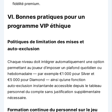
fidélité premium.
VI​.​ Bonnes pratiques pour un
programme VIP éthique
Politiques de limitation des mises et
auto‑exclusion
Chaque niveau doit intégrer automatiquement une option
permettant au joueur d’imposer un plafond quotidien ou
hebdomadaire — par exemple €1 000 pour Silver et
€5 000 pour Diamond — ainsi qu’une fonction
auto‑exclusion instantanée accessible depuis le tableau
personnel du compte sans justification supplémentaire
nécessaire.
Formation continue du personnel sur le jeu