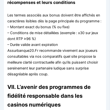
récompenses et leurs conditions
Les termes associés aux bonus doivent être affichés en
caractères lisibles dès la page principale du programme :
– Montant exact du bonus (% ou fixe)
– Conditions de mise détaillées (exemple : x30 sur jeux
dont RTP ≥96 %)
– Durée valide avant expiration
Assurbanque20.Fr recommande vivement aux joueurs
consultables via nos comparatifs quel site propose la
meilleure clarté contractuelle afin qu’ils puissent choisir
sereinement leur partenaire ludique sans surprise
désagréable après coup.
VII​.​ L’avenir des programmes de
fidélité responsable dans les
casinos numériques