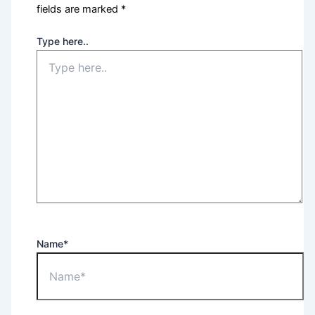
fields are marked
*
Type here..
Name*