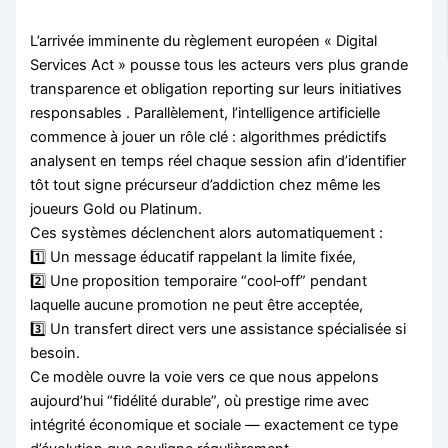
L’arrivée imminente du règlement européen « Digital
Services Act » pousse tous les acteurs vers plus grande
transparence et obligation reporting sur leurs initiatives
responsables . Parallèlement, l’intelligence artificielle
commence à jouer un rôle clé : algorithmes prédictifs
analysent en temps réel chaque session afin d’identifier
tôt tout signe précurseur d’addiction chez même les
joueurs Gold ou Platinum.
Ces systèmes déclenchent alors automatiquement :
1️⃣ Un message éducatif rappelant la limite fixée,
2️⃣ Une proposition temporaire “cool‑off” pendant
laquelle aucune promotion ne peut être acceptée,
3️⃣ Un transfert direct vers une assistance spécialisée si
besoin.
Ce modèle ouvre la voie vers ce que nous appelons
aujourd’hui “fidélité durable”, où prestige rime avec
intégrité économique et sociale — exactement ce type