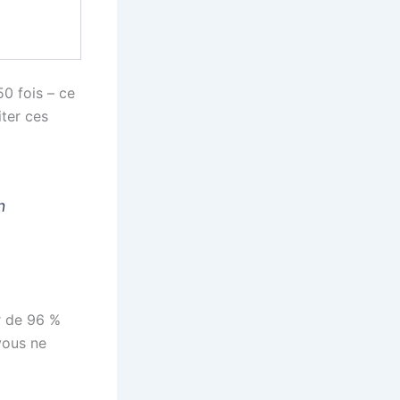
50 fois – ce
iter ces
n
r de 96 %
vous ne