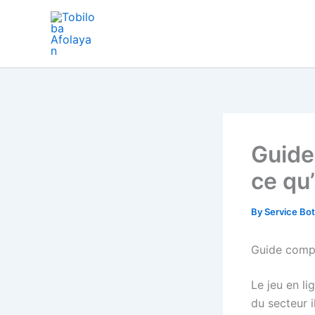
Skip
to
content
Guide
ce qu’
By
Service Bo
Guide comple
Le jeu en li
du secteur 