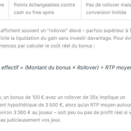
me
Points échangeables contre
Pas de rollover mais
cash ou free spins
conversion limitée
affichent souvent un “rollover” élevé – parfois supérieur à 
ficile la liquidation du gain sans investir davantage. Pour év
encez par calculer le coût réel du bonus :
 effectif = (Montant du bonus × Rollover) ÷ RTP moye
, un bonus de 100 € avec un rollover de 35x implique un
ent hypothétique de 3 500 €, alors qu’un RTP moyen autou
iron 3 360 € au joueur – soit peu ou pas de profit réel si 
pas judicieusement vos jeux.