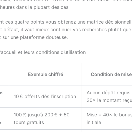
heures dans la plupart des cas.
t ces quatre points vous obtenez une matrice décisionnelle
ait défaut, il vaut mieux continuer vos recherches plutôt que
t sur une plateforme douteuse.
accueil et leurs conditions d’utilisation
e
Exemple chiffré
Condition de mise
ns
Aucun dépôt requis 
10 € offerts dès l’inscription
30× le montant reç
100 % jusqu’à 200 € + 50
Mise = 40× le bonu
e
tours gratuits
initiale