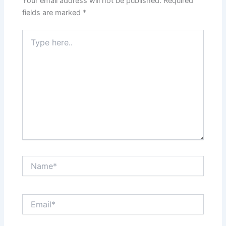
Your email address will not be published.
Required
fields are marked
*
Type
here..
Name*
Email*