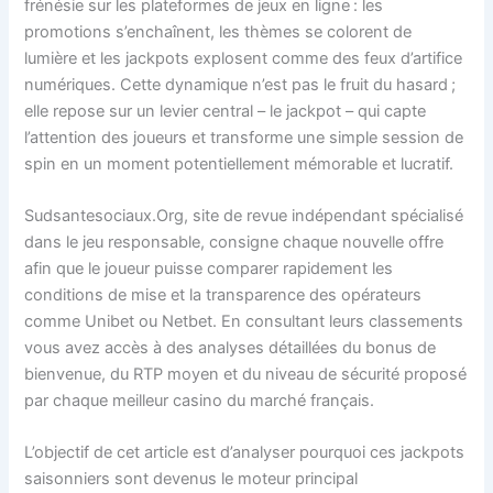
frénésie sur les plateformes de jeux en ligne : les
promotions s’enchaînent, les thèmes se colorent de
lumière et les jackpots explosent comme des feux d’artifice
numériques. Cette dynamique n’est pas le fruit du hasard ;
elle repose sur un levier central – le jackpot – qui capte
l’attention des joueurs et transforme une simple session de
spin en un moment potentiellement mémorable et lucratif.
Sudsantesociaux.Org, site de revue indépendant spécialisé
dans le jeu responsable, consigne chaque nouvelle offre
afin que le joueur puisse comparer rapidement les
conditions de mise et la transparence des opérateurs
comme Unibet ou Netbet. En consultant leurs classements
vous avez accès à des analyses détaillées du bonus de
bienvenue, du RTP moyen et du niveau de sécurité proposé
par chaque meilleur casino du marché français.
L’objectif de cet article est d’analyser pourquoi ces jackpots
saisonniers sont devenus le moteur principal