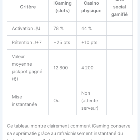
iGaming
Casino
Critère
social
(slots)
physique
gamifié
Activation J/J
78 %
44 %
Rétention J+7
+25 pts
+10 pts
Valeur
moyenne
12 800
4 200
jackpot gagné
(€)
Non
Mise
Oui
(attente
instantanée
serveur)
Ce tableau montre clairement comment iGaming conserve
sa suprématie grâce au rafraîchissement instantané du