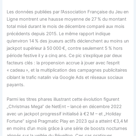
Les données publiées par l’Association Française du Jeu en
Ligne montrent une hausse moyenne de 27 % du montant
total misé durant le mois de décembre comparé aux mois
précédents depuis 2015. Le même rapport indique
qu’environ 14 % des joueurs actifs déclenchent au moins un
jackpot supérieur à 50 000 €, contre seulement 5 % hors
période festive il y a cinq ans. Ce pic s’explique par deux
facteurs clés : la propension accrue à jouer avec l’esprit
« cadeau », et la multiplication des campagnes publicitaires
ciblant le trafic natalin via Google Ads et réseaux sociaux
payants.
Parmi les titres phares illustrant cette évolution figurent
„Christmas Mega“ de NetEnt – lancé en décembre 2022
avec un jackpot progressif initialisé à €2 M – et „Holiday
Fortune“ signé Pragmatic Play en 2023 qui a atteint €3,4 M
en moins d’un mois grâce à une série de boosts nocturnes
alignés sur la veillée du Réveillon. Ces cas pratiques