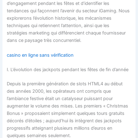
d’engagement pendant les fêtes et d’identifier les
tendances qui façonnent l’avenir du secteur iGaming. Nous
explorerons l’évolution historique, les mécanismes
techniques qui retiennent l’attention, ainsi que les
stratégies marketing qui différencient chaque fournisseur
dans ce paysage très concurrentiel.
casino en ligne sans vérification
I. L’évolution des jackpots pendant les fêtes de fin d’année
Depuis la première génération de slots HTML4 au début
des années 2000, les opérateurs ont compris que
l’ambiance festive était un catalyseur puissant pour
augmenter le volume des mises. Les premiers « Christmas
Bonus » proposaient simplement quelques tours gratuits
décorés d’étoiles ; aujourd’hui ils intègrent des jackpots
progressifs atteignant plusieurs millions d’euros en
quelques semaines seulement.