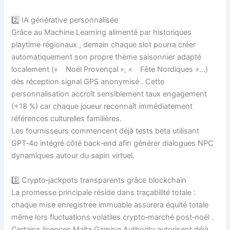
2️⃣ IA générative personnalisée
Grâce au Machine Learning alimenté par historiques
playtime régionaux , demain chaque slot pourra créer
automatiquement son propre thème saisonnier adapté
localement (« Noël Provençal », « Fête Nordiques »…)
dès réception signal GPS anonymisé . Cette
personnalisation accroît sensiblement taux engagement
(+18 %) car chaque joueur reconnaît immédiatement
références culturelles familières.
Les fournisseurs commencent déjà tests beta utilisant
GPT‑4o intégré côté back‑end afin générer dialogues NPC
dynamiques autour du sapin virtuel.
3️⃣ Crypto‑jackpots transparents grâce blockchain
La promesse principale réside dans traçabilité totale :
chaque mise enregistrée immuable assurera équité totale
même lors fluctuations volatiles crypto‐marché post‐noël .
Certains licences Malta Gaming Authority autorisent déjà