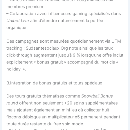
membres premium
– Collaboration avec influenceurs gaming spécialisés dans
Unibet Live
afin d’étendre naturellement la portée
organique
Ces campagnes sont mesurées quotidiennement via UTM
tracking ; Sudsantesociaux.Org note ainsi que les taux
click‑through augmentent jusqu’à 9 % lorsqu’une offre inclut
explicitement « bonus gratuit » accompagné du mot clé «
holiday ».
B.Integration de bonus gratuits et tours spéciaux
Des tours gratuits thématisés comme
Snowball Bonus
round
offrent non seulement +20 spins supplémentaires
mais ajoutent également un mini‑jeu où collecter huit
flocons débloque un multiplicateur x5 permanent pendant
toute durée restante du free spin mode.