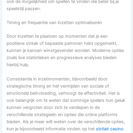
ook de mogelijkheid om spellen te vinden die beter bij je
speelstijl passen.
Timing en frequentie van inzetten optimaliseren
Door inzetten te plaatsen op momenten dat je een
positieve streak of bepaalde patronen hebt opgemerkt,
kunnen je kansen winstgevender worden. Moderne opties
zoals live statistieken en progressieve analyses bieden
hierbij hulp.
Consistentie in inzetmomenten, bijvoorbeeld door
strategische timing en het vermijden van sociale of
emotionele beïnvloeding, verhoogt de effectiviteit. Het is
ook belangrijk om te weten dat sommige spelers hun geluk
kunnen vergroten door zich te verdiepen in de
verschillende strategieën en opties die online platforms
bieden. Als je meer wilt weten over de verschillende opties,
kun je bijvoorbeeld informatie vinden op het
slotlair casino
.