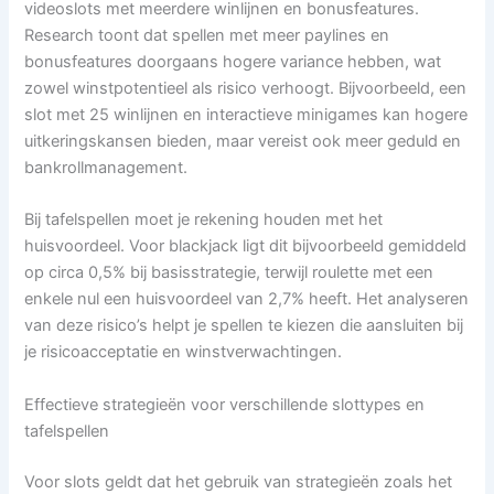
videoslots met meerdere winlijnen en bonusfeatures.
Research toont dat spellen met meer paylines en
bonusfeatures doorgaans hogere variance hebben, wat
zowel winstpotentieel als risico verhoogt. Bijvoorbeeld, een
slot met 25 winlijnen en interactieve minigames kan hogere
uitkeringskansen bieden, maar vereist ook meer geduld en
bankrollmanagement.
Bij tafelspellen moet je rekening houden met het
huisvoordeel. Voor blackjack ligt dit bijvoorbeeld gemiddeld
op circa 0,5% bij basisstrategie, terwijl roulette met een
enkele nul een huisvoordeel van 2,7% heeft. Het analyseren
van deze risico’s helpt je spellen te kiezen die aansluiten bij
je risicoacceptatie en winstverwachtingen.
Effectieve strategieën voor verschillende slottypes en
tafelspellen
Voor slots geldt dat het gebruik van strategieën zoals het