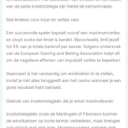
van de juiste inzetstrategie zijn hierbij de kernprincipes.
Stel limieten voor inzet en verlies vast
Een succesvolle speler bepaalt vooraf een maximumverlies
en stopt zodra dat limiet is bereikt. Bijvoorbeeld, limit jezelf
tot 5% van je totale bankroll per sessie. Volgens onderzoek
van de European Gaming and Betting Association helpt dit
om de negatieve effecten van impulsief verlies te beperken.
Daarnaast is het verstandig om winlimieten in te stellen,
zodat je niet alles teruggeeft aan het casino wanneer je een
goed resultaat hebt behaald.
Gebruik van inzetstrategieën die je winst maximaliseren
Inzetstrategieën zoals de Martingale of Fibonacci kunnen
de winstkansen op korte termijn verbeteren, maar brengen
ook risico’s met zich mee. Moderne spelers wenden zich