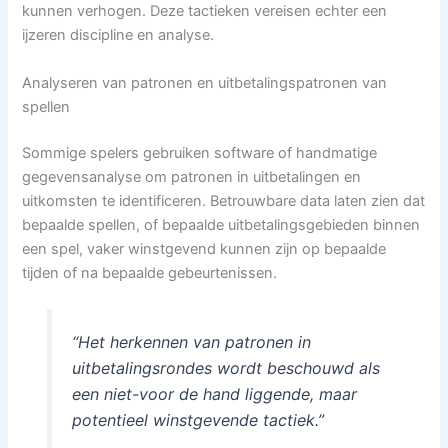
kunnen verhogen. Deze tactieken vereisen echter een
ijzeren discipline en analyse.
Analyseren van patronen en uitbetalingspatronen van
spellen
Sommige spelers gebruiken software of handmatige
gegevensanalyse om patronen in uitbetalingen en
uitkomsten te identificeren. Betrouwbare data laten zien dat
bepaalde spellen, of bepaalde uitbetalingsgebieden binnen
een spel, vaker winstgevend kunnen zijn op bepaalde
tijden of na bepaalde gebeurtenissen.
“Het herkennen van patronen in
uitbetalingsrondes wordt beschouwd als
een niet-voor de hand liggende, maar
potentieel winstgevende tactiek.”