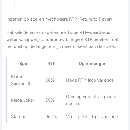
Inzetten op spellen met hogere RTP (Return to Player)
Het selecteren van spellen met hoge RTP-waardes is
wetenschappelijk onderbouwd: hogere RTP betekent dat
het spel op de lange termijn meer uitkeert aan de speler.
Spel
RTP
Opmerkingen
Blood
98%
Hoge RTP, lage variance
Suckers II
Gunstig voor strategische
Mega Joker
99%
spelers
Starburst
96.1%
Veel spelers, lage variance