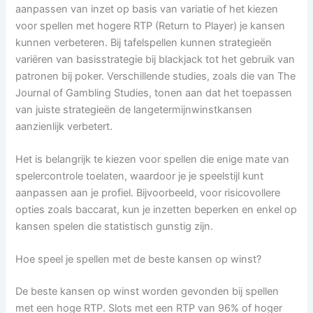
aanpassen van inzet op basis van variatie of het kiezen
voor spellen met hogere RTP (Return to Player) je kansen
kunnen verbeteren. Bij tafelspellen kunnen strategieën
variëren van basisstrategie bij blackjack tot het gebruik van
patronen bij poker. Verschillende studies, zoals die van The
Journal of Gambling Studies, tonen aan dat het toepassen
van juiste strategieën de langetermijnwinstkansen
aanzienlijk verbetert.
Het is belangrijk te kiezen voor spellen die enige mate van
spelercontrole toelaten, waardoor je je speelstijl kunt
aanpassen aan je profiel. Bijvoorbeeld, voor risicovollere
opties zoals baccarat, kun je inzetten beperken en enkel op
kansen spelen die statistisch gunstig zijn.
Hoe speel je spellen met de beste kansen op winst?
De beste kansen op winst worden gevonden bij spellen
met een hoge RTP. Slots met een RTP van 96% of hoger