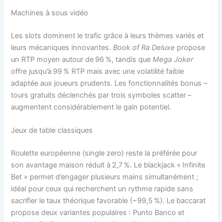
Machines à sous vidéo
Les slots dominent le trafic grâce à leurs thèmes variés et
leurs mécaniques innovantes.
Book of Ra Deluxe
propose
un RTP moyen autour de 96 %, tandis que
Mega Joker
offre jusqu’à 99 % RTP mais avec une volatilité faible
adaptée aux joueurs prudents. Les fonctionnalités bonus –
tours gratuits déclenchés par trois symboles scatter –
augmentent considérablement le gain potentiel.
Jeux de table classiques
Roulette européenne (single zero) reste la préférée pour
son avantage maison réduit à 2,7 %. Le blackjack « Infinite
Bet » permet d’engager plusieurs mains simultanément ;
idéal pour ceux qui recherchent un rythme rapide sans
sacrifier le taux théorique favorable (~99,5 %). Le baccarat
propose deux variantes populaires : Punto Banco et