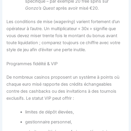
spécifique – par exemple 20 free spins sur
Gonzo’s Quest
après avoir misé €20.
Les conditions de mise (
wagering
) varient fortement d’un
opérateur à l’autre. Un multiplicateur « 30x » signifie que
vous devez miser trente fois le montant du bonus avant
toute liquidation ; comparez toujours ce chiffre avec votre
style de jeu afin d’éviter une perte inutile.
Programmes fidélité & VIP
De nombreux casinos proposent un système à points où
chaque euro misé rapporte des crédits échangeables
contre des cashbacks ou des invitations à des tournois
exclusifs. Le statut VIP peut offrir :
limites de dépôt élevées,
gestionnaire personnel,