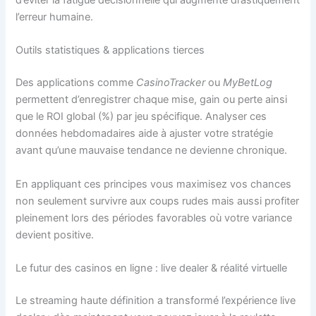
d’éviter la fatigue décisionnelle qui augmente drastiquement
l’erreur humaine.
Outils statistiques & applications tierces
Des applications comme
CasinoTracker
ou
MyBetLog
permettent d’enregistrer chaque mise, gain ou perte ainsi
que le ROI global (%) par jeu spécifique. Analyser ces
données hebdomadaires aide à ajuster votre stratégie
avant qu’une mauvaise tendance ne devienne chronique.
En appliquant ces principes vous maximisez vos chances
non seulement survivre aux coups rudes mais aussi profiter
pleinement lors des périodes favorables où votre variance
devient positive.
Le futur des casinos en ligne : live dealer & réalité virtuelle
Le streaming haute définition a transformé l’expérience live