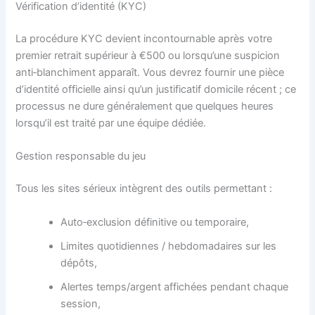
Vérification d’identité (KYC)
La procédure KYC devient incontournable après votre
premier retrait supérieur à €500 ou lorsqu’une suspicion
anti‑blanchiment apparaît. Vous devrez fournir une pièce
d’identité officielle ainsi qu’un justificatif domicile récent ; ce
processus ne dure généralement que quelques heures
lorsqu’il est traité par une équipe dédiée.
Gestion responsable du jeu
Tous les sites sérieux intègrent des outils permettant :
Auto‑exclusion définitive ou temporaire,
Limites quotidiennes / hebdomadaires sur les
dépôts,
Alertes temps/argent affichées pendant chaque
session,