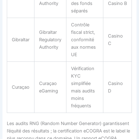
Authority
des fonds
Casino B
séparés
Contrôle
Gibraltar
fiscal strict,
Casino
Gibraltar
Regulatory
conformité
C
Authority
aux normes
UE
Vérification
KYC
Curaçao
simplifiée
Casino
Curaçao
eGaming
mais audits
D
moins
fréquents
Les audits RNG (Random Number Generator) garantissent
l’équité des résultats ; la certification eCOGRA est le label le
plus reconnu dans ce domaine. Un rapport eCOGRA