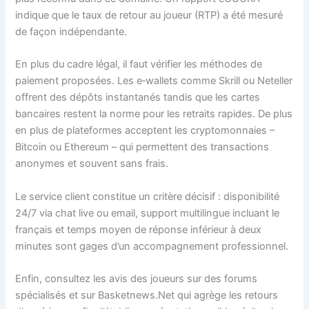
indique que le taux de retour au joueur (RTP) a été mesuré
de façon indépendante.
En plus du cadre légal, il faut vérifier les méthodes de
paiement proposées. Les e‑wallets comme Skrill ou Neteller
offrent des dépôts instantanés tandis que les cartes
bancaires restent la norme pour les retraits rapides. De plus
en plus de plateformes acceptent les cryptomonnaies –
Bitcoin ou Ethereum – qui permettent des transactions
anonymes et souvent sans frais.
Le service client constitue un critère décisif : disponibilité
24/7 via chat live ou email, support multilingue incluant le
français et temps moyen de réponse inférieur à deux
minutes sont gages d’un accompagnement professionnel.
Enfin, consultez les avis des joueurs sur des forums
spécialisés et sur Basketnews.Net qui agrège les retours