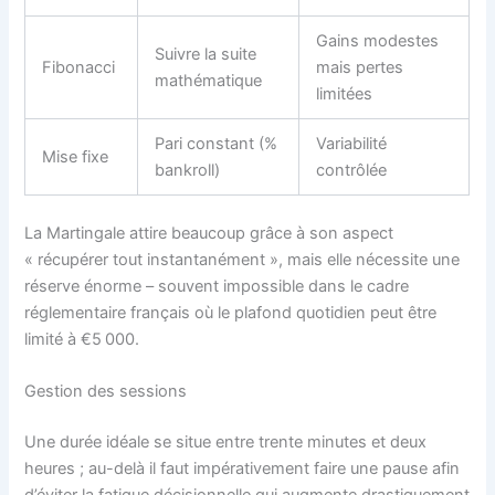
Gains modestes
Suivre la suite
Fibonacci
mais pertes
mathématique
limitées
Pari constant (%
Variabilité
Mise fixe
bankroll)
contrôlée
La Martingale attire beaucoup grâce à son aspect
« récupérer tout instantanément », mais elle nécessite une
réserve énorme – souvent impossible dans le cadre
réglementaire français où le plafond quotidien peut être
limité à €5 000.
Gestion des sessions
Une durée idéale se situe entre trente minutes et deux
heures ; au-delà il faut impérativement faire une pause afin