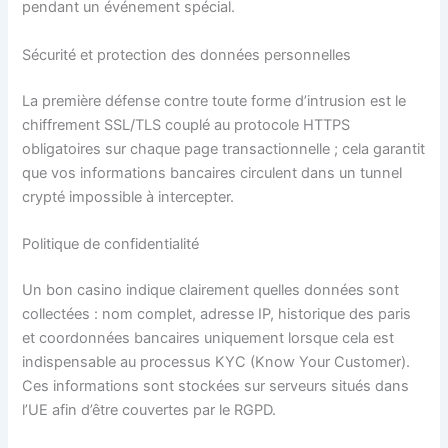
pendant un événement spécial.
Sécurité et protection des données personnelles
La première défense contre toute forme d’intrusion est le
chiffrement SSL/TLS couplé au protocole HTTPS
obligatoires sur chaque page transactionnelle ; cela garantit
que vos informations bancaires circulent dans un tunnel
crypté impossible à intercepter.
Politique de confidentialité
Un bon casino indique clairement quelles données sont
collectées : nom complet, adresse IP, historique des paris
et coordonnées bancaires uniquement lorsque cela est
indispensable au processus KYC (Know Your Customer).
Ces informations sont stockées sur serveurs situés dans
l’UE afin d’être couvertes par le RGPD.