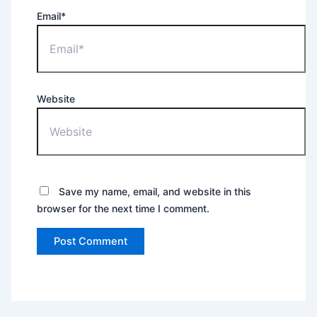
Email*
Website
Save my name, email, and website in this
browser for the next time I comment.