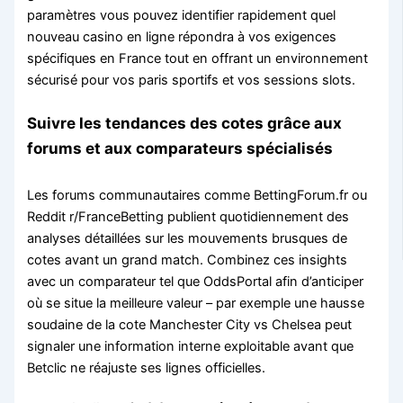
paramètres vous pouvez identifier rapidement quel
nouveau casino en ligne répondra à vos exigences
spécifiques en France tout en offrant un environnement
sécurisé pour vos paris sportifs et vos sessions slots.
Suivre les tendances des cotes grâce aux
forums et aux comparateurs spécialisés
Les forums communautaires comme BettingForum.fr ou
Reddit r/FranceBetting publient quotidiennement des
analyses détaillées sur les mouvements brusques de
cotes avant un grand match. Combinez ces insights
avec un comparateur tel que OddsPortal afin d’anticiper
où se situe la meilleure valeur – par exemple une hausse
soudaine de la cote Manchester City vs Chelsea peut
signaler une information interne exploitable avant que
Betclic ne réajuste ses lignes officielles.