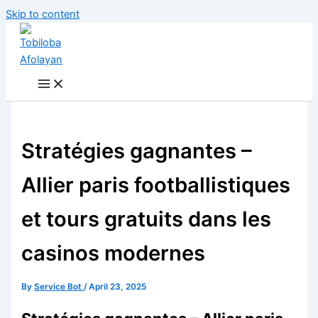
Skip to content
Stratégies gagnantes –
Allier paris footballistiques
et tours gratuits dans les
casinos modernes
By
Service Bot
/
April 23, 2025