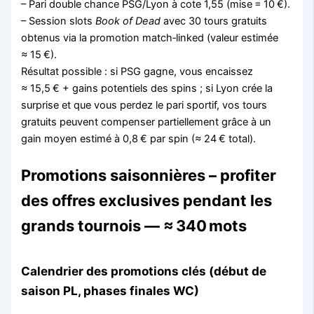
– Pari double chance PSG/Lyon à cote 1,55 (mise = 10 €).
– Session slots
Book of Dead
avec 30 tours gratuits
obtenus via la promotion match‑linked (valeur estimée
≈ 15 €).
Résultat possible : si PSG gagne, vous encaissez
≈ 15,5 € + gains potentiels des spins ; si Lyon crée la
surprise et que vous perdez le pari sportif, vos tours
gratuits peuvent compenser partiellement grâce à un
gain moyen estimé à 0,8 € par spin (≈ 24 € total).
Promotions saisonnières – profiter
des offres exclusives pendant les
grands tournois — ≈ 340 mots
Calendrier des promotions clés (début de
saison PL, phases finales WC)