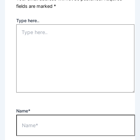
fields are marked
*
Type here..
Name*