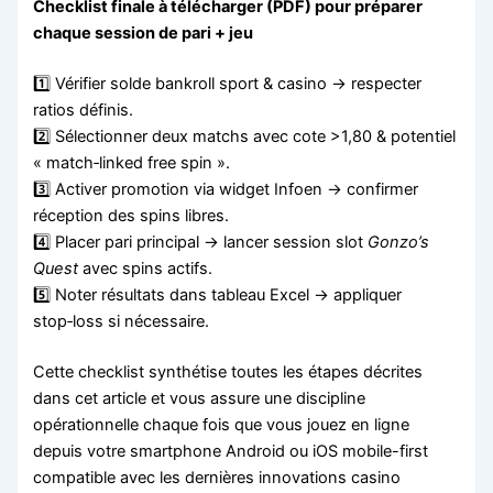
Checklist finale à télécharger (PDF) pour préparer
chaque session de pari + jeu
1️⃣ Vérifier solde bankroll sport & casino → respecter
ratios définis.
2️⃣ Sélectionner deux matchs avec cote >1,80 & potentiel
« match‑linked free spin ».
3️⃣ Activer promotion via widget Infoen → confirmer
réception des spins libres.
4️⃣ Placer pari principal → lancer session slot
Gonzo’s
Quest
avec spins actifs.
5️⃣ Noter résultats dans tableau Excel → appliquer
stop‑loss si nécessaire.
Cette checklist synthétise toutes les étapes décrites
dans cet article et vous assure une discipline
opérationnelle chaque fois que vous jouez en ligne
depuis votre smartphone Android ou iOS mobile-first
compatible avec les dernières innovations casino