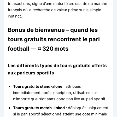
transactions, signe d’une maturité croissante du marché
français où la recherche de valeur prime sur le simple
instinct.
Bonus de bienvenue – quand les
tours gratuits rencontrent le pari
football — ≈ 320 mots
Les différents types de tours gratuits offerts
aux parieurs sportifs
Tours gratuits stand‑alone
: attribués
immédiatement après inscription, utilisables sur
n’importe quel slot sans condition liée au pari sportif.
Tours gratuits match‑linked
: débloqués uniquement
si le pari sportif sélectionné atteint une cote minimale