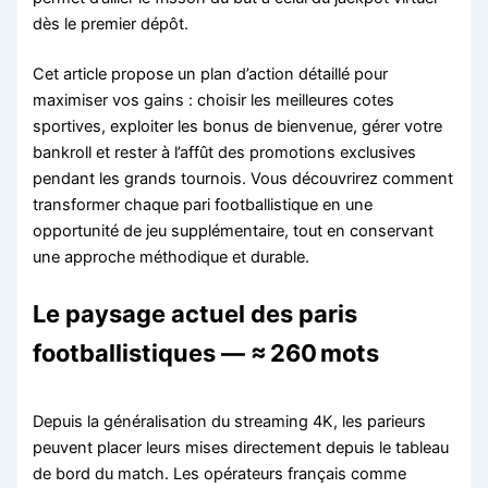
dès le premier dépôt.
Cet article propose un plan d’action détaillé pour
maximiser vos gains : choisir les meilleures cotes
sportives, exploiter les bonus de bienvenue, gérer votre
bankroll et rester à l’affût des promotions exclusives
pendant les grands tournois. Vous découvrirez comment
transformer chaque pari footballistique en une
opportunité de jeu supplémentaire, tout en conservant
une approche méthodique et durable.
Le paysage actuel des paris
footballistiques — ≈ 260 mots
Depuis la généralisation du streaming 4K, les parieurs
peuvent placer leurs mises directement depuis le tableau
de bord du match. Les opérateurs français comme