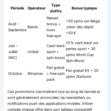
Type
Période
Opérateur
Bonus typique
d’offre
Reload
+50 spins sur
Mega
Août –
bonus +
Betclic
Joker
dès dépôt
Septembre
tours
>50 €
free‑spin
10 % cash‑back sur
Juin –
Cash‑back
pertes sport + 30
Juillet
Unibet
sport +
spins
World Cup
(WC)
spin‑boost
Spin‑Boost
Pari gratuit
Pari gratuit €5 + 20
Octobre
Winamax
+ free‑spin
spins
Starburst
pack
Ces promotions s’enchaînent tout au long de l’année et
sont généralement annoncées via newsletters ou
notifications push des applications mobiles. Infoen
compile chaque offre dans son tableau comparatif