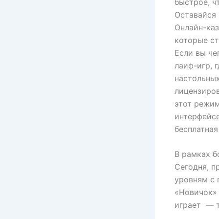
быстрое, ч
Оставайся 
Онлайн-каз
которые ст
Если вы чег
лаиф-игр, 
настольных
лицензиров
этот режим
интерфейсе
бесплатная
В рамках б
Сегодня, п
уровням с
«Новичок» 
играет — т