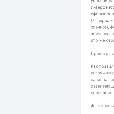
удобной ва
интерфейс
сформирова
От первого
скачком, 
эпического
кто же сто
Приветстве
Как правил
погружатьс
начинается
развивающи
последние 
Флагмански