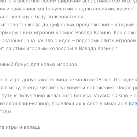
люте. Известное своим широким ассортиментом игр, 
ом и заманчивыми бонусными предложениями, казино
ло лояльную базу пользователей.
 игрового шкафа до цифровых предложений – каждый 
формирующим игровой космос Вавада Казино. Как сюж
 сказания, она начала с идеи – переосмыслить игровой
ит за этим игровым колоссом в Вавада Казино?
нный бонус для новых игроков
о, к игре допускаются лица не моложе 18 лет. Прежде 
я в игру, всегда читайте условия и положения. После 
 путь к получению желанного бонуса. Vavada Casino – о
хся онлайн-казино, привлекших к себе внимание в
ва
годы.
е игры и вклады