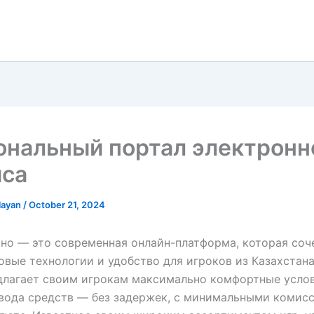
ональный портал электронн
иса
olayan
/
October 21, 2024
но — это современная онлайн-платформа, которая соч
овые технологии и удобство для игроков из Казахстана
длагает своим игрокам максимально комфортные усло
вода средств — без задержек, с минимальными комисс