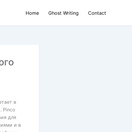
Home
Ghost Writing
Contact
ого
етает в
. Pinco
вия для
иями и в