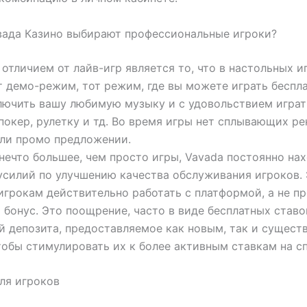
вада Казино выбирают профессиональные игроки?
отличием от лайв-игр является то, что в настольных и
 демо-режим, тот режим, где вы можете играть беспла
ючить вашу любимую музыку и с удовольствием играт
покер, рулетку и тд. Во время игры нет сплывающих р
ли промо предложении.
нечто большее, чем просто игры, Vavada постоянно нах
усилий по улучшению качества обслуживания игроков.
игрокам действительно работать с платформой, а не п
 бонус. Это поощрение, часто в виде бесплатных ставо
 депозита, предоставляемое как новым, так и сущес
тобы стимулировать их к более активным ставкам на сп
ля игроков